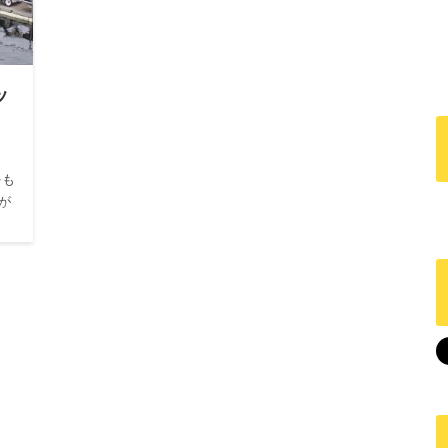
ッ
をも
が