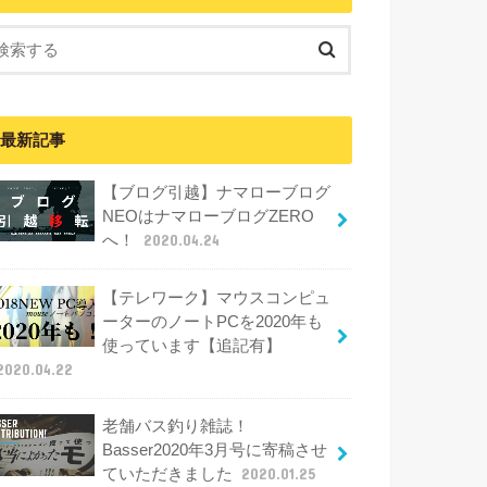
最新記事
【ブログ引越】ナマローブログ
NEOはナマローブログZERO
へ！
2020.04.24
【テレワーク】マウスコンピュ
ーターのノートPCを2020年も
使っています【追記有】
2020.04.22
老舗バス釣り雑誌！
Basser2020年3月号に寄稿させ
ていただきました
2020.01.25