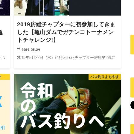
2019房総チャプターに初参加してきま
亀
した【亀山ダムでガチンコトーナメン
トチャレンジ!】
2019.05.29
いつ
2019年5月22日（水）に行われたチャプター房総第2戦に
。
参加してきました！ ローカルトーナメントの上位ポジ
シ…
計
バス釣りよもやま