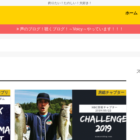
釣りたい！たのしい！大好き！
ホーム
声のブログ！聴くブログ！～Voicy～やっています！！！
ンプリ
房総チャプター