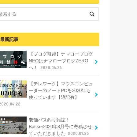
最新記事
【ブログ引越】ナマローブログ
NEOはナマローブログZERO
へ！
2020.04.24
【テレワーク】マウスコンピュ
ーターのノートPCを2020年も
使っています【追記有】
2020.04.22
老舗バス釣り雑誌！
Basser2020年3月号に寄稿させ
ていただきました
2020.01.25