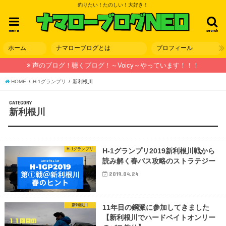
釣りたい！たのしい！大好き！
menu
search
ホーム
ナマローブログとは
プロフィール
声のブログ！聴くブログ！～Voicy～やっています！！！
HOME
H-1グランプリ
新利根川
CATEGORY
新利根川
H-1グランプリ
H-1グランプリ2019新利根川戦から
読み解く春バス攻略のストラテジー
2019.04.24
新利根川
11年目の鋼派に参加してきました
【新利根川でハードベイトオンリー