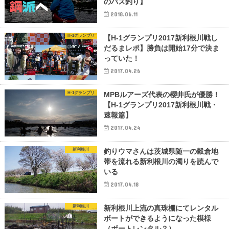
のバス釣り】
2018.06.11
H-1グランプリ
【H-1グランプリ2017新利根川戦し
だるまレポ】勝負は開始17分で決ま
っていた！
2017.04.26
H-1グランプリ
MPBルアーズ代表の櫻井氏が優勝！
【H-1グランプリ2017新利根川戦・
速報篇】
2017.04.24
新利根川
釣りウマさんは茨城県随一の穀倉地
帯を流れる新利根川の濁りを読んで
いる
2017.04.18
新利根川
新利根川上流の真珠棚にてレンタル
ボートができるようになった模様
（ボートレンタル？）