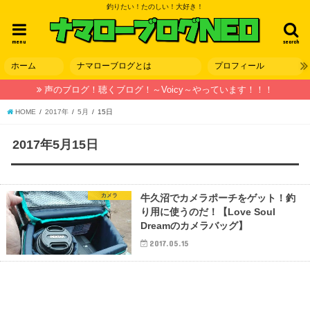
釣りたい！たのしい！大好き！
menu
search
ホーム
ナマローブログとは
プロフィール
声のブログ！聴くブログ！～Voicy～やっています！！！
HOME
2017年
5月
15日
2017年5月15日
カメラ
牛久沼でカメラポーチをゲット！釣
り用に使うのだ！【Love Soul
Dreamのカメラバッグ】
2017.05.15