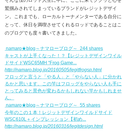
そんな僕のロッド人生に中に、ここに来てググッと心を
鷲掴みされてしまっているブランドがレジットデザイ
ン。これまでも、ローカルトーナメンターである自分に
とって、休日を満喫させてくれるロッドであることはこ
のブログでも度々書いてきました。
namaro★blog～ナマローブログ～
244 shares
キャストが上手くなった！？【レジットデザインワイル
ドサイドWSC65MH “Frog Game...
http://namaro.blog.jp/20160505/legitfrogsp.html
フロッグと言うと「やる人」と「やらない人」に分かれ
るかと思います。この竿はフロッグをやらない人も手に
とってみると景色が変わるかもしれない竿かもしれませ
ん。
namaro★blog～ナマローブログ～
55 shares
今年のこの１本！レジットデザインワイルドサイド
WSC610L＋インプレッション【初め...
http://namaro.blog.jp/20160316/legitdesign.html