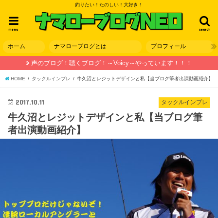
釣りたい！たのしい！大好き！
menu
search
ホーム
ナマローブログとは
プロフィール
声のブログ！聴くブログ！～Voicy～やっています！！！
HOME
タックルインプレ
牛久沼とレジットデザインと私【当ブログ筆者出演動画紹介】
2017.10.11
タックルインプレ
牛久沼とレジットデザインと私【当ブログ筆
者出演動画紹介】