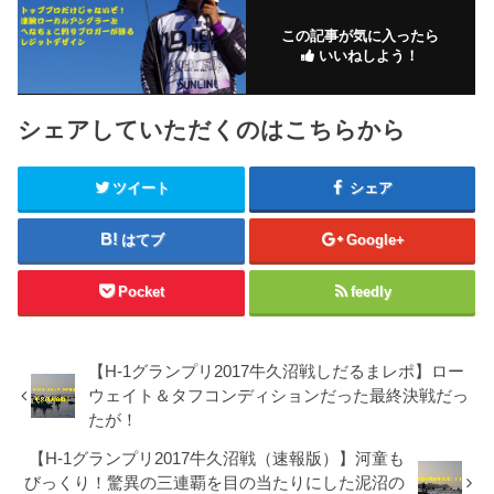
この記事が気に入ったら
いいねしよう！
シェアしていただくのはこちらから
ツイート
シェア
はてブ
Google+
Pocket
feedly
【H-1グランプリ2017牛久沼戦しだるまレポ】ロー
ウェイト＆タフコンディションだった最終決戦だっ
たが！
【H-1グランプリ2017牛久沼戦（速報版）】河童も
びっくり！驚異の三連覇を目の当たりにした泥沼の