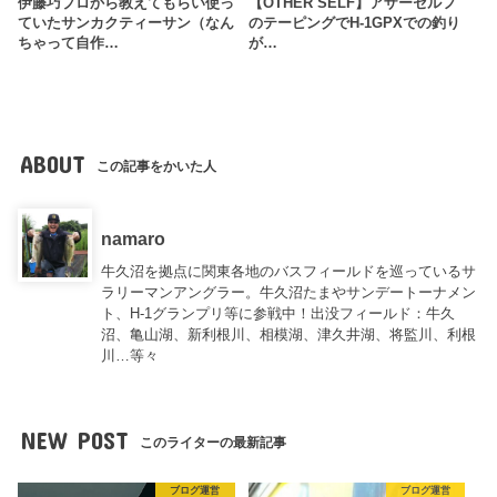
伊藤巧プロから教えてもらい使っ
【OTHER SELF】アザーセルフ
ていたサンカクティーサン（なん
のテーピングでH-1GPXでの釣り
ちゃって自作…
が…
ABOUT
この記事をかいた人
namaro
牛久沼を拠点に関東各地のバスフィールドを巡っているサ
ラリーマンアングラー。牛久沼たまやサンデートーナメン
ト、H-1グランプリ等に参戦中！出没フィールド：牛久
沼、亀山湖、新利根川、相模湖、津久井湖、将監川、利根
川…等々
NEW POST
このライターの最新記事
ブログ運営
ブログ運営