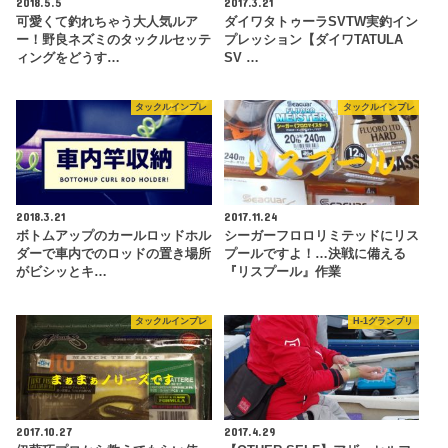
2018.5.5
2017.3.21
可愛くて釣れちゃう大人気ルア
ダイワタトゥーラSVTW実釣イン
ー！野良ネズミのタックルセッテ
プレッション【ダイワTATULA
ィングをどうす…
SV …
タックルインプレ
タックルインプレ
2018.3.21
2017.11.24
ボトムアップのカールロッドホル
シーガーフロロリミテッドにリス
ダーで車内でのロッドの置き場所
プールですよ！…決戦に備える
がビシッとキ…
『リスプール』作業
タックルインプレ
H-1グランプリ
2017.10.27
2017.4.29