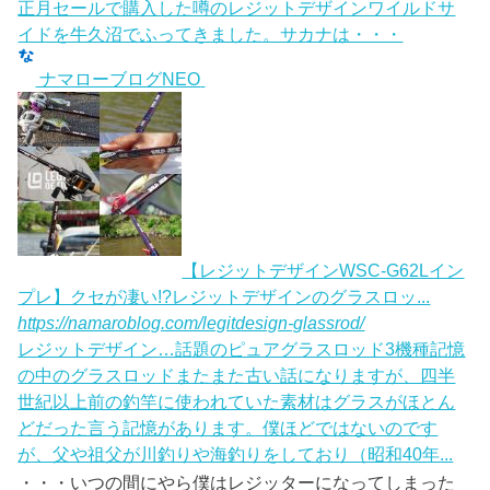
正月セールで購入した噂のレジットデザインワイルドサ
イドを牛久沼でふってきました。サカナは・・・
ナマローブログNEO
【レジットデザインWSC-G62Lイン
プレ】クセが凄い!?レジットデザインのグラスロッ...
https://namaroblog.com/legitdesign-glassrod/
レジットデザイン…話題のピュアグラスロッド3機種記憶
の中のグラスロッドまたまた古い話になりますが、四半
世紀以上前の釣竿に使われていた素材はグラスがほとん
どだった言う記憶があります。僕ほどではないのです
が、父や祖父が川釣りや海釣りをしており（昭和40年...
・・・いつの間にやら僕はレジッターになってしまった