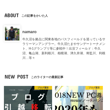
ABOUT
この記事をかいた人
namaro
牛久沼を拠点に関東各地のバスフィールドを巡っているサ
ラリーマンアングラー。牛久沼たまやサンデートーナメン
ト、H-1グランプリ等に参戦中！出没フィールド：牛久
沼、亀山湖、新利根川、相模湖、津久井湖、将監川、利根
川…等々
NEW POST
このライターの最新記事
ブログ運営
ブログ運営