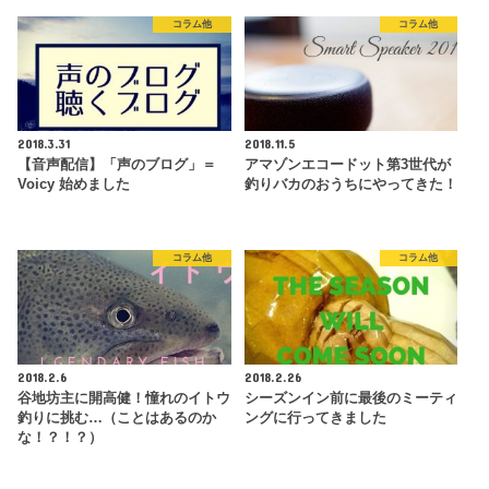
コラム他
コラム他
2018.3.31
2018.11.5
【音声配信】「声のブログ」＝
アマゾンエコードット第3世代が
Voicy 始めました
釣りバカのおうちにやってきた！
コラム他
コラム他
2018.2.6
2018.2.26
谷地坊主に開高健！憧れのイトウ
シーズンイン前に最後のミーティ
釣りに挑む…（ことはあるのか
ングに行ってきました
な！？！？）