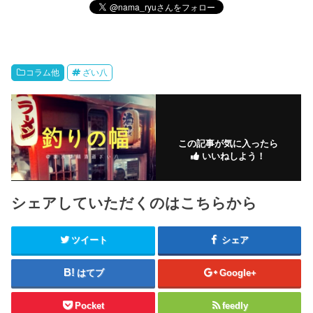
コラム他
ざい八
この記事が気に入ったら
いいねしよう！
シェアしていただくのはこちらから
ツイート
シェア
はてブ
Google+
Pocket
feedly