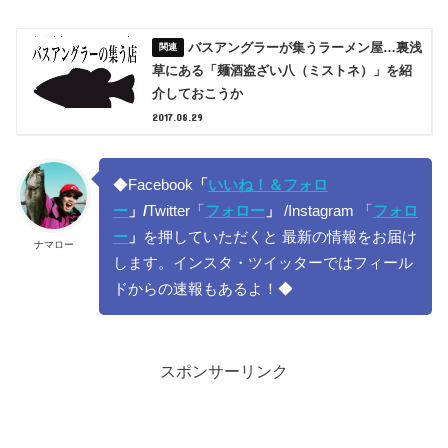
バスアングラーが集うラーメン屋…裏浅
草にある「麺酒盗ざい八（ミストネ）」を紹
介しておこうか
2017.08.29
◆Facebook
「
いいね！＆フォロ
ー
」/
Twitter「
フォロー
」
/Instagram 「
フォロ
ー
」
を押していただくと 最新の情報をお届け
ナマロー
します。インスタ・ツイッターではフィール
ドからの速報もあるよ！◆
スポンサーリンク