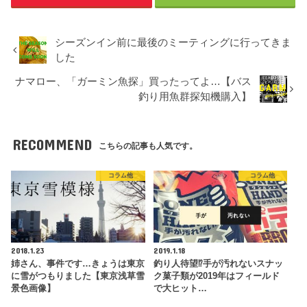
シーズンイン前に最後のミーティングに行ってきま
した
ナマロー、「ガーミン魚探」買ったってよ…【バス
釣り用魚群探知機購入】
RECOMMEND
こちらの記事も人気です。
コラム他
コラム他
2018.1.23
2019.1.18
姉さん、事件です…きょうは東京
釣り人待望⁉手が汚れないスナッ
に雪がつもりました【東京浅草雪
ク菓子類が2019年はフィールド
景色画像】
で大ヒット…