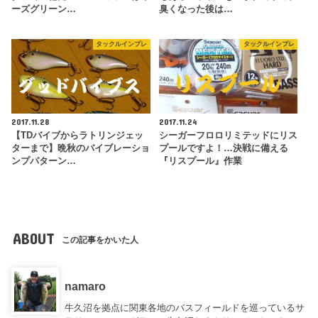
ーズグリーン…
臭くなった後は…
タックルインプレ
タックルインプレ
2017.11.28
2017.11.24
【TDバイブからラトリンジェッ
シーガーフロロリミテッドにリス
ターまで】晩秋のバイブレーショ
プールですよ！…決戦に備える
ンプパターン…
『リスプール』作業
ABOUT
この記事をかいた人
namaro
牛久沼を拠点に関東各地のバスフィールドを巡っているサ