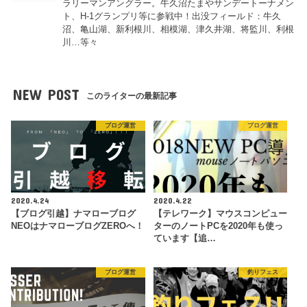
ラリーマンアングラー。牛久沼たまやサンデートーナメン
ト、H-1グランプリ等に参戦中！出没フィールド：牛久
沼、亀山湖、新利根川、相模湖、津久井湖、将監川、利根
川…等々
NEW POST
このライターの最新記事
ブログ運営
ブログ運営
2020.4.24
2020.4.22
【ブログ引越】ナマローブログ
【テレワーク】マウスコンピュー
NEOはナマローブログZEROへ！
ターのノートPCを2020年も使っ
ています【追…
ブログ運営
釣りフェス