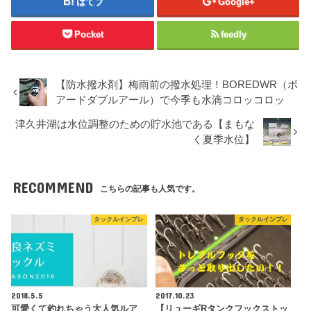
はてブ
Google+
Pocket
feedly
【防水撥水剤】梅雨前の撥水処理！BOREDWR（ボ
アードダブルアール）で今季も水滴コロッコロッ
津久井湖は水位調整のための貯水池である【まもな
く夏季水位】
RECOMMEND
こちらの記事も人気です。
タックルインプレ
タックルインプレ
2018.5.5
2017.10.23
可愛くて釣れちゃう大人気ルア
【リューギRタンクフックストッ