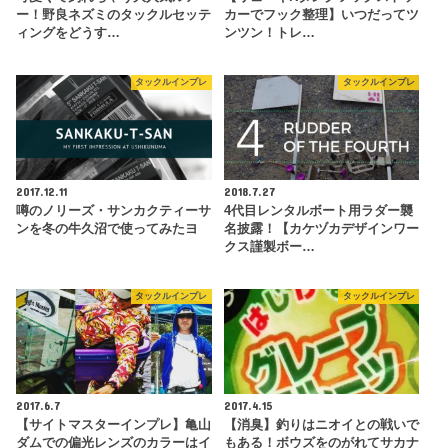
ー！野良ネズミのタックルセッテ
カーでフック整理】いつだってツ
ィングをどうす…
ンツン！トレ…
タックルインプレ
タックルインプレ
2017.12.11
2018.7.27
噂のノリーズ・サンカクティーサ
4代目レンタルボート用ラダー襲
ンを冬の牛久沼で使ってみたヨ
名披露！【カケヅカデザインワー
クス謹製ボー…
タックルインプレ
タックルインプレ
2017.6.7
2017.4.15
【サイトマスターインプレ】亀山
【消臭】釣りはニオイとの戦いで
ダムでの偏光レンズのカラーはイ
もある！ボウズをのがれてサカナ