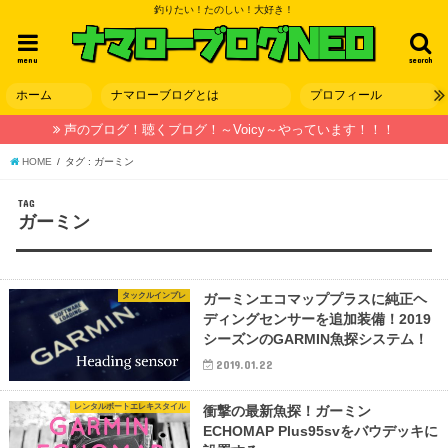
釣りたい！たのしい！大好き！
menu
search
ホーム
ナマローブログとは
プロフィール
声のブログ！聴くブログ！～Voicy～やっています！！！
HOME
タグ : ガーミン
TAG
ガーミン
タックルインプレ
ガーミンエコマッププラスに純正ヘ
ディングセンサーを追加装備！2019
シーズンのGARMIN魚探システム！
2019.01.22
レンタルボートエレキスタイル
衝撃の最新魚探！ガーミン
ECHOMAP Plus95svをバウデッキに