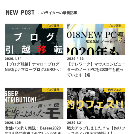
NEW POST
このライターの最新記事
ブログ運営
ブログ運営
2020.4.24
2020.4.22
【ブログ引越】ナマローブログ
【テレワーク】マウスコンピュー
NEOはナマローブログZEROへ！
ターのノートPCを2020年も使っ
ています【追…
ブログ運営
釣りフェス
2020.1.25
2020.1.21
老舗バス釣り雑誌！Basser2020
戦力アップしました？ｗ【釣りフ
年3月号に寄稿させていただきま
ェスティバル2020雑記！】