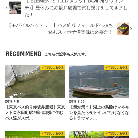
【 ELEMENTS（エレメンツ）Davinci(ダヴィン
チ)】昼休みに赤坂弁慶堀で試し投げをしてきまし
た！
【モバイルバッテリー】バス釣りフィールドへ持ち
込むスマホ予備電源は必要だ！
RECOMMEND
こちらの記事も人気です。
バス釣りよもやま
バス釣りよもやま
2017.4.11
2017.7.30
【東京バス釣り赤坂弁慶堀】東京
【鵜対策？】湖上の鳥除けマネキ
メトロ永田町駅7番出口横に住む
ンを見たら夜トイレに行けなくな
バス達がスポ…
るトラウマレ…
バス釣りよもやま
バス釣りよもやま