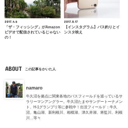
2017.4.6
2017.8.17
「ザ・フィッシング」がAmazon
【インスタグラム】バス釣りとイ
ビデオで配信されているじゃない
ンスタ映え
の！
ABOUT
この記事をかいた人
namaro
牛久沼を拠点に関東各地のバスフィールドを巡っているサ
ラリーマンアングラー。牛久沼たまやサンデートーナメン
ト、H-1グランプリ等に参戦中！出没フィールド：牛久
沼、亀山湖、新利根川、相模湖、津久井湖、将監川、利根
川…等々