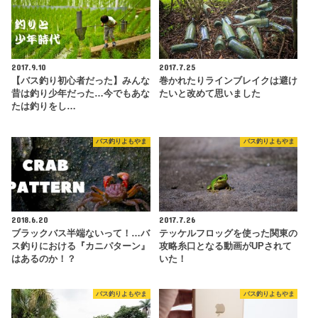
2017.9.10
2017.7.25
【バス釣り初心者だった】みんな
巻かれたりラインブレイクは避け
昔は釣り少年だった…今でもあな
たいと改めて思いました
たは釣りをし…
バス釣りよもやま
バス釣りよもやま
2018.6.20
2017.7.26
ブラックバス半端ないって！…バ
テッケルフロッグを使った関東の
ス釣りにおける『カニパターン』
攻略糸口となる動画がUPされて
はあるのか！？
いた！
バス釣りよもやま
バス釣りよもやま