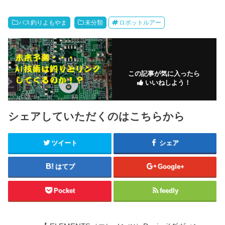
バス釣りよもやま
未分類
ロボットルアー
この記事が気に入ったら
いいねしよう！
シェアしていただくのはこちらから
ツイート
シェア
はてブ
Google+
Pocket
feedly