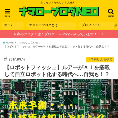
釣りたい！たのしい！大好き！
menu
search
ホーム
ナマローブログとは
プロフィール
声のブログ！聴くブログ！～Voicy～やっています！！！
HOME
バス釣りよもやま
【ロボットフィッシュ】ルアーがＡＩを搭載して自立ロボット化する時代へ…自我も！？
2017.09.14
バス釣りよもやま
【ロボットフィッシュ】ルアーがＡＩを搭載
して自立ロボット化する時代へ…自我も！？