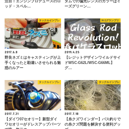
注目！エンジンプロデュースのロ
ダムでの偏光レンズのカラーはイ
ッド・スペル…
ーズグリーン…
タックルインプレ
H-1グランプリ
2017.6.8
2019.4.25
野良ネズミはキャスティングが上
【レジットデザインワイルドサイ
手くなったと勘違いさせられる魅
ドWSC-G62L/WSC-G66ML】
惑のルアー
グ…
タックルインプレ
タックルインプレ
2017.7.31
2017.7.18
【ダイワ07セオリー】新型ダイ
【糸クズワインダー】バス釣りで
ワセオリーがドレスアップパーツ
の糸クズ問題を解決する便利グッ