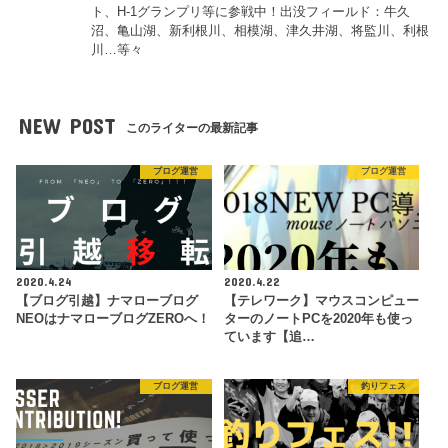
ト、H-1グランプリ等に参戦中！出没フィールド：牛久
沼、亀山湖、新利根川、相模湖、津久井湖、将監川、利根
川…等々
NEW POST
このライターの最新記事
ブログ運営
ブログ運営
2020.4.24
2020.4.22
【ブログ引越】ナマローブログ
【テレワーク】マウスコンピュー
NEOはナマローブログZEROへ！
ターのノートPCを2020年も使っ
ています【追…
ブログ運営
釣りフェス