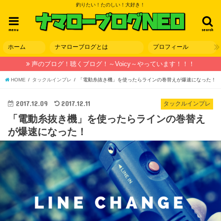
釣りたい！たのしい！大好き！
menu
search
ホーム
ナマローブログとは
プロフィール
声のブログ！聴くブログ！～Voicy～やっています！！！
HOME
タックルインプレ
「電動糸抜き機」を使ったらラインの巻替えが爆速になった！
2017.12.09
2017.12.11
タックルインプレ
「電動糸抜き機」を使ったらラインの巻替え
が爆速になった！