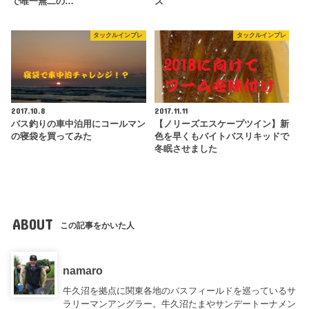
で唯一無二の…
ズ
タックルインプレ
タックルインプレ
2017.10.8
2017.11.11
バス釣りの車中泊用にコールマン
【ノリーズエスケープツイン】新
の寝袋を買ってみた
色を早くもバイトバスリキッドで
冬眠させました
ABOUT
この記事をかいた人
namaro
牛久沼を拠点に関東各地のバスフィールドを巡っているサ
ラリーマンアングラー。牛久沼たまやサンデートーナメン